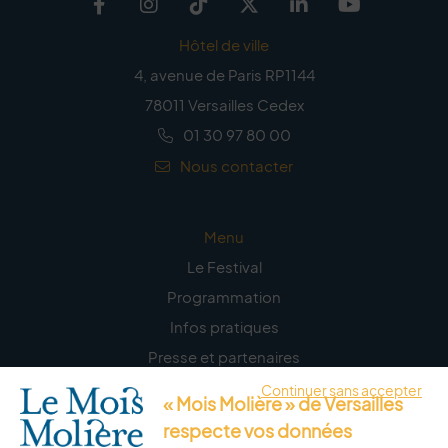
Facebook
Instagram
TikTok
Twitter
Linkedin
Youtub
Hôtel de ville
4, avenue de Paris RP1144
78011 Versailles Cedex
01 30 97 80 00
Nous contacter
Menu
Le Festival
Programmation
Infos pratiques
Presse et partenaires
Continuer sans accepter
« Mois Molière » de Versailles
La lettre d’information
respecte vos données