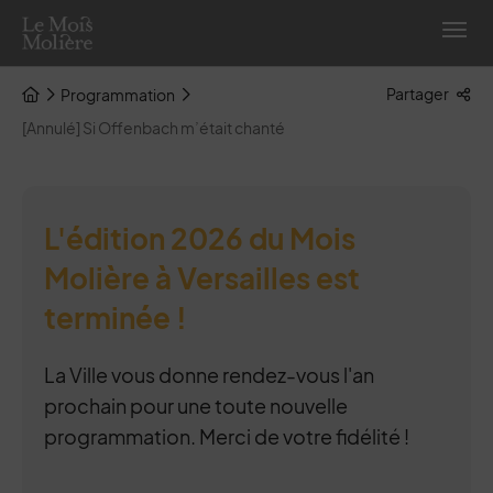
Menu de raccourcis
Retour à l'accueil
Lis
Page d'accueil du site
Partager
Programmation
Fil d'Arianne de la page
[Annulé] Si Offenbach m’était chanté
L'édition 2026 du Mois
Molière à Versailles est
terminée !
La Ville vous donne rendez-vous l'an
prochain pour une toute nouvelle
programmation. Merci de votre fidélité !