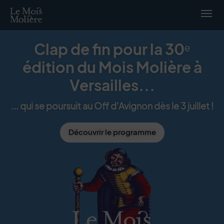
Menu de raccourcis
Retour à l'accueil
Clap de fin pour la 30ᵉ
édition du Mois Molière à
Versailles...
... qui se poursuit au Off d'Avignon dès le 3 juillet !
Découvrir le programme