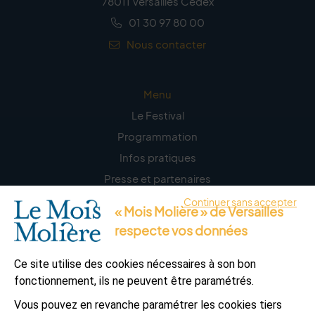
78011 Versailles Cedex
01 30 97 80 00
Nous contacter
Menu
Le Festival
Programmation
Infos pratiques
Presse et partenaires
Continuer sans accepter
« Mois Molière » de Versailles
La lettre d’information
respecte vos données
S’abonner
Ce site utilise des cookies nécessaires à son bon
fonctionnement, ils ne peuvent être paramétrés.
Vous pouvez en revanche paramétrer les cookies tiers
L’appli Versailles